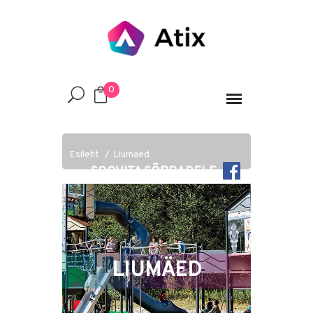
0
Esileht
Liumäed
SOOVITA SÕPRADELE
LIUMÄED