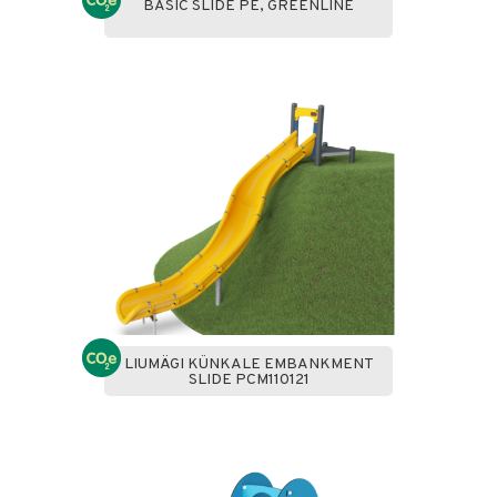
BASIC SLIDE PE, GREENLINE
LIUMÄGI KÜNKALE EMBANKMENT
SLIDE PCM110121