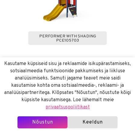
PERFORMER WITH SHADING
PCE105703
Kasutame küpsiseid sisu ja reklaamide isikupärastamiseks,
sotsiaalmeedia funktsioonide pakkumiseks ja liikluse
analüüsimiseks. Samuti jagame teavet meie saidi
kasutamise kohta oma sotsiaalmeedia-, reklaami- ja
analüüsipartneritega. Klõpsates "Nõustun", nõustute kõigi
küpsiste kasutamisega. Loe lähemalt meie
privaatsuspoliitikast
Nõustun
Keeldun
MOTIVATOR PCE105801