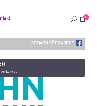
0
ntakt
SOOVITA SÕPRADELE
50
i pakkumust