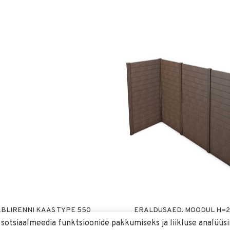
BLIRENNI KAAS TYPE 550
ERALDUSAED, MOODUL H=2.
L=2.00M
 sotsiaalmeedia funktsioonide pakkumiseks ja liikluse analüü