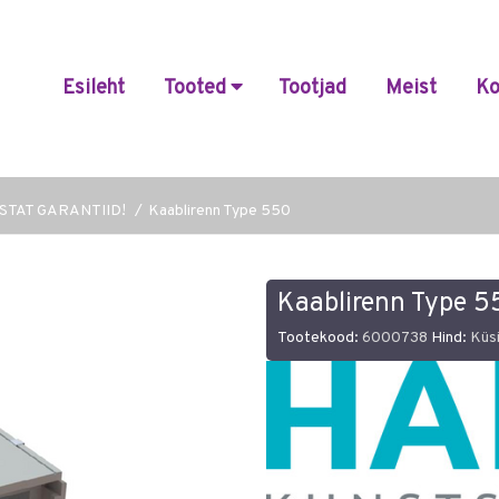
Esileht
Tooted
Tootjad
Meist
Ko
AASTAT GARANTIID!
Kaablirenn Type 550
Kaablirenn Type 5
Tootekood:
6000738
Hind:
Küs