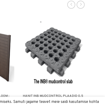
00M ;
HANIT INB MUDCONTROL PLAADID 0.5
LI
X 0.5M
simiseks. Samuti jagame teavet meie saidi kasutamise kohta