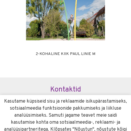
2-KOHALINE KIIK PAUL LINIE M
Kontaktid
Telefon: +372 56 948 365
Kasutame küpsiseid sisu ja reklaamide isikupärastamiseks,
E-post: info@atix.ee
sotsiaalmeedia funktsioonide pakkumiseks ja liikluse
Tööaeg: E-R 08:30 - 17:00
analüüsimiseks. Samuti jagame teavet meie saidi
Soovitame
kasutamise kohta oma sotsiaalmeedia-, reklaami- ja
analüüsipartneritega. Klõpsates "Nõustun", nõustute kõigi
liivameister.ee