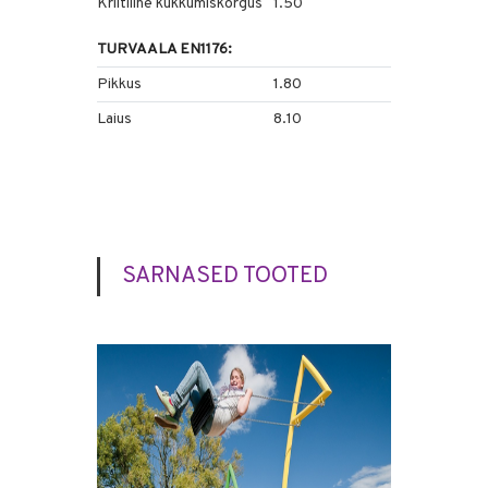
Kriitiline kukkumiskõrgus
1.50
TURVAALA EN1176:
Pikkus
1.80
Laius
8.10
SARNASED TOOTED