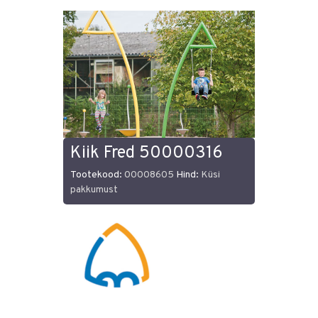
Kiik Fred 50000316
Tootekood:
00008605
Hind:
Küsi
pakkumust