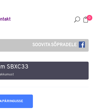
0
ntakt
SOOVITA SÕPRADELE
x3m SBXC33
pakkumust
NAPÄRINGUSSE