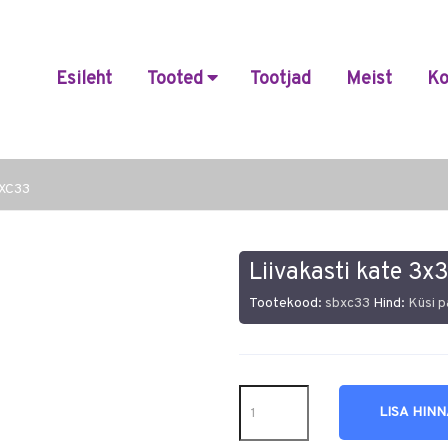
Esileht
Tooted
Tootjad
Meist
Ko
BXC33
Liivakasti kate 3
Tootekood:
sbxc33
Hind:
Küsi 
LISA HIN