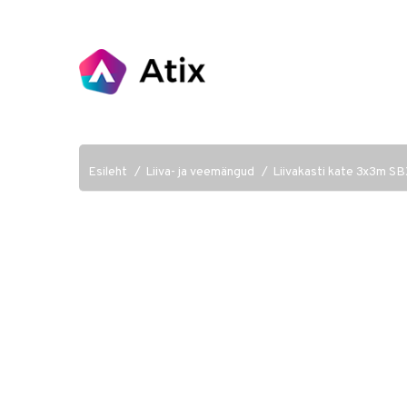
Esileht
Liiva- ja veemängud
Liivakasti kate 3x3m S