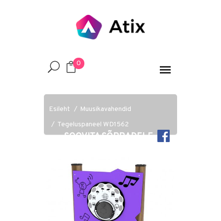
0
Esileht
Muusikavahendid
Tegeluspaneel WD1562
SOOVITA SÕPRADELE