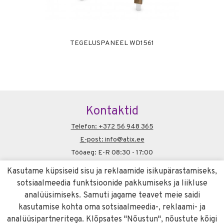
TEGELUSPANEEL WD1561
TEG
Kontaktid
Telefon: +372 56 948 365
E-post: info@atix.ee
Tööaeg: E-R 08:30 - 17:00
Soovitame
Kasutame küpsiseid sisu ja reklaamide isikupärastamiseks,
liivameister.ee
sotsiaalmeedia funktsioonide pakkumiseks ja liikluse
Info
analüüsimiseks. Samuti jagame teavet meie saidi
kasutamise kohta oma sotsiaalmeedia-, reklaami- ja
Küpsiste kasutamise poliitika
analüüsipartneritega. Klõpsates "Nõustun", nõustute kõigi