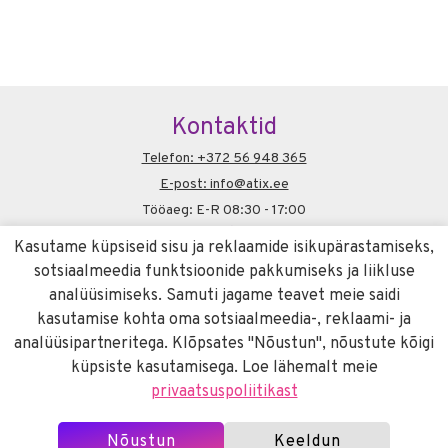
Kontaktid
Telefon: +372 56 948 365
E-post: info@atix.ee
Tööaeg: E-R 08:30 - 17:00
Soovitame
Kasutame küpsiseid sisu ja reklaamide isikupärastamiseks,
liivameister.ee
sotsiaalmeedia funktsioonide pakkumiseks ja liikluse
Info
analüüsimiseks. Samuti jagame teavet meie saidi
kasutamise kohta oma sotsiaalmeedia-, reklaami- ja
Küpsiste kasutamise poliitika
analüüsipartneritega. Klõpsates "Nõustun", nõustute kõigi
küpsiste kasutamisega. Loe lähemalt meie
privaatsuspoliitikast
Mänguväljakud & Skatepargid
Nõustun
Keeldun