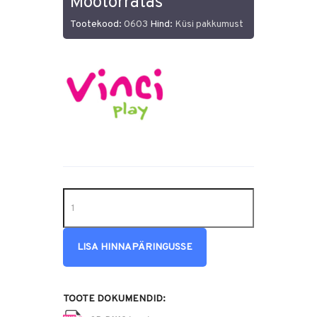
Mootorratas
Tootekood:
0603
Hind:
Küsi pakkumust
LISA HINNAPÄRINGUSSE
TOOTE DOKUMENDID: