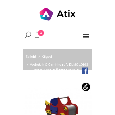
0
Esileht
Kiiged
Vedrukiik O Carrinho ref. ELMOL016S
SOOVITA SÕPRADELE