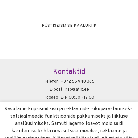
PÜSTISEISMISE KAALUKIIK
Kontaktid
Telefon: +372 56 948 365
E-post: info@atix.ee
Tööaeg: E-R 08:30 - 17:00
Soovitame
Kasutame küpsiseid sisu ja reklaamide isikupärastamiseks,
liivameister.ee
sotsiaalmeedia funktsioonide pakkumiseks ja liikluse
Info
analüüsimiseks. Samuti jagame teavet meie saidi
kasutamise kohta oma sotsiaalmeedia-, reklaami- ja
Küpsiste kasutamise poliitika