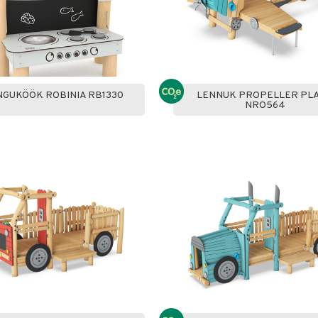
GUKÖÖK ROBINIA RB1330
LENNUK PROPELLER PL
NRO564