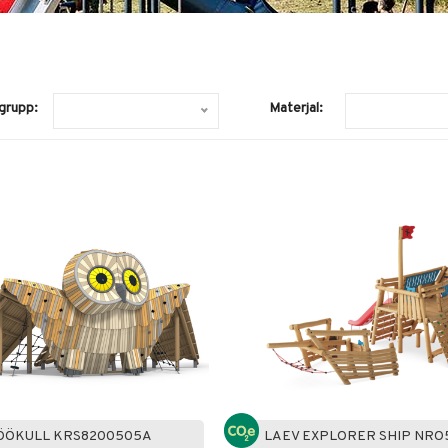
grupp:
Materjal:
ÖÖKULL KRS8200505A
LAEV EXPLORER SHIP NRO