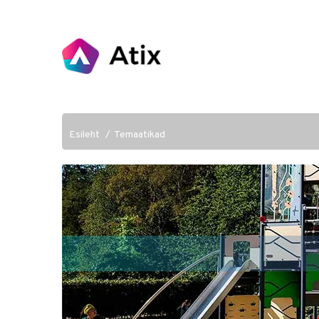
Esileht
Temaatikad