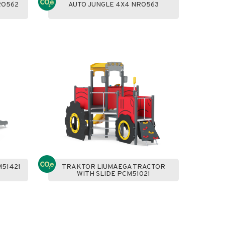
RO562
AUTO JUNGLE 4X4 NRO563
M51421
TRAKTOR LIUMÄEGA TRACTOR
WITH SLIDE PCM51021