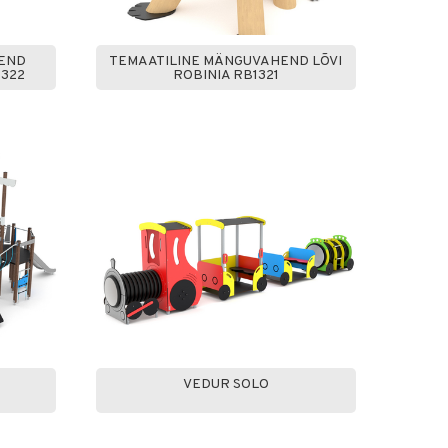
END
TEMAATILINE MÄNGUVAHEND LÕVI
1322
ROBINIA RB1321
VEDUR SOLO