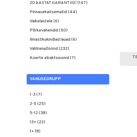
20 AASTAT GARANTIID! (147)
Pinnasekaitsematid (44)
Väikelastele (6)
Põrkevahendid (50)
Ilmastikukindlad lauad (6)
Välitrenažöörid (232)
T
Koerte atraktsioonid (7)
VANUSEGRUPP
1-3 (7)
2-5 (25)
5-12 (38)
13+ (22)
1+ (8)