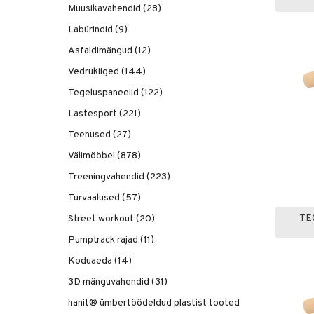
Muusikavahendid (28)
Labürindid (9)
Asfaldimängud (12)
Vedrukiiged (144)
Tegeluspaneelid (122)
Lastesport (221)
Teenused (27)
Välimööbel (878)
Treeningvahendid (223)
Turvaalused (57)
TE
Street workout (20)
Pumptrack rajad (11)
Koduaeda (14)
3D mänguvahendid (31)
hanit® ümbertöödeldud plastist tooted