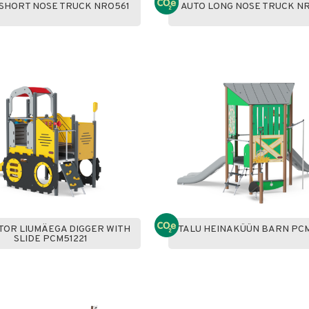
 SHORT NOSE TRUCK NRO561
AUTO LONG NOSE TRUCK N
OR LIUMÄEGA DIGGER WITH
TALU HEINAKÜÜN BARN PC
SLIDE PCM51221