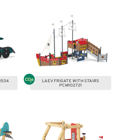
M534
LAEV FRIGATE WITH STAIRS
PCM102721