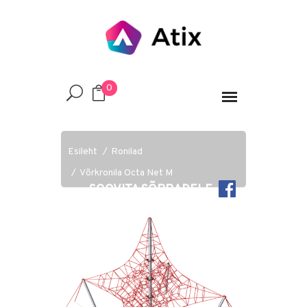
0
Esileht
Ronilad
Võrkronila Octa Net M
SOOVITA SÕPRADELE