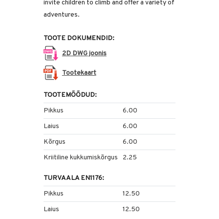
invite children to climb and offer a variety of
adventures.
TOOTE DOKUMENDID:
2D DWG joonis
Tootekaart
TOOTEMÕÕDUD:
Pikkus
6.00
Laius
6.00
Kõrgus
6.00
Kriitiline kukkumiskõrgus
2.25
TURVAALA EN1176:
Pikkus
12.50
Laius
12.50