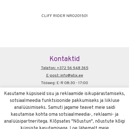
CLIFF RIDER NRO201501
HI
Kontaktid
Telefon: +372 56 948 365
E-post: info@atix.ee
Tööaeg: E-R 08:30 - 17:00
Soovitame
Kasutame küpsiseid sisu ja reklaamide isikupärastamiseks,
liivameister.ee
sotsiaalmeedia funktsioonide pakkumiseks ja liikluse
Info
analüüsimiseks. Samuti jagame teavet meie saidi
kasutamise kohta oma sotsiaalmeedia-, reklaami- ja
Küpsiste kasutamise poliitika
analüüsipartneritega. Klõpsates "Nõustun", nõustute kõigi
küpsiste kasutamisega. Loe lähemalt meie